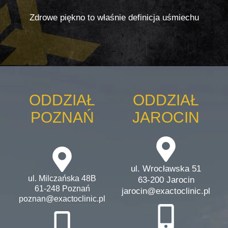
Zdrowe piękno to właśnie definicja uśmiechu
ODDZIAŁ
ODDZIAŁ
POZNAŃ
JAROCIN
ul. Wrocławska 51
ul. Milczańska 48B
63-200 Jarocin
61-248 Poznań
jarocin@exactoclinic.pl
poznan@exactoclinic.pl