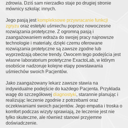
zdrowia. Dziś sam nierzadko staje po drugiej stronie
mównicy szkoląc innych.
Jego pasją jest
kompleksowe przywracanie funkcji
zgryzu
oraz estetyki uśmiechu poprzez nowoczesne
rozwiązania protetyczne. Z ogromną pasją i
zaangażowaniem wdraża do swojej pracy najnowsze
technologie i materiały, dzięki czemu oferowane
rozwiązania protetyczne są zawsze zgodne lub
wyprzedzają obecne trendy. Owocem tego podejścia jest
własne laboratorium protetyczne ExactoLab, w którym
osobiście nadzoruje kolejne etapy powstawania
uśmiechów swoich Pacjentów.
Jako zaangażowany lekarz zawsze stawia na
indywidualne podejście do każdego Pacjenta. Przykłada
wagę do szczegółowej
diagnostyki
, starannie planując i
realizując leczenie zgodnie z potrzebami oraz
oczekiwaniami swoich pacjentów. Jego empatia i troska o
komfort podczas wizyty sprawiają, że leczenie jest nie
tylko skuteczne, ale również stanowi przyjemne
doświadczenie.