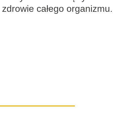
zdrowie całego organizmu.
 ortodontyczne - efekty
ji jest zazwyczaj poprawa estetyki uśm
ontyczne ma znacznie więcej zalet. Zal
 ortodontycznego w Exacto są:
ia zębów,