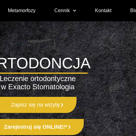
Metamorfozy
Cennik
Kontakt
Bl
RTODONCJA
Leczenie ortodontyczne
w Exacto Stomatologia
Zapisz się na wizytę
Zarejestruj się ONLINE!*