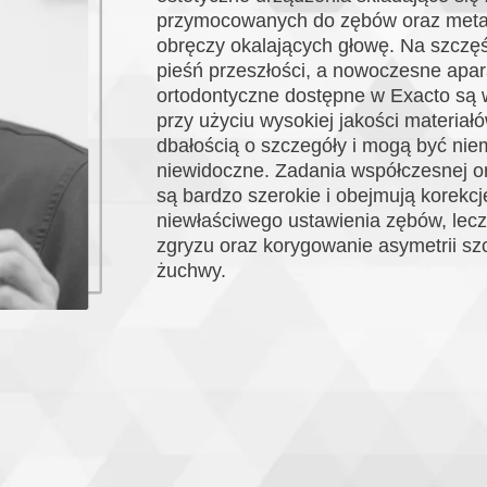
przymocowanych do zębów oraz met
obręczy okalających głowę. Na szczęś
pieśń przeszłości, a nowoczesne apar
ortodontyczne dostępne w Exacto są
przy użyciu wysokiej jakości materiałó
dbałością o szczegóły i mogą być nie
niewidoczne. Zadania współczesnej or
są bardzo szerokie i obejmują korekcj
niewłaściwego ustawienia zębów, lec
zgryzu oraz korygowanie asymetrii szc
żuchwy.