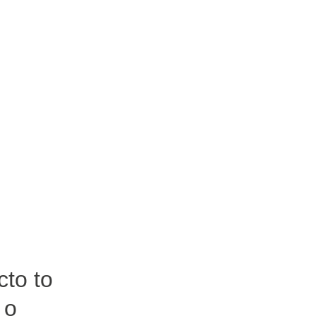
to to
 o