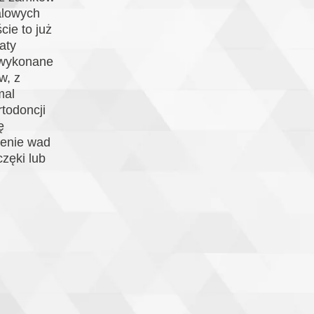
alowych
cie to już
aty
 wykonane
w, z
mal
todoncji
ę
zenie wad
zęki lub