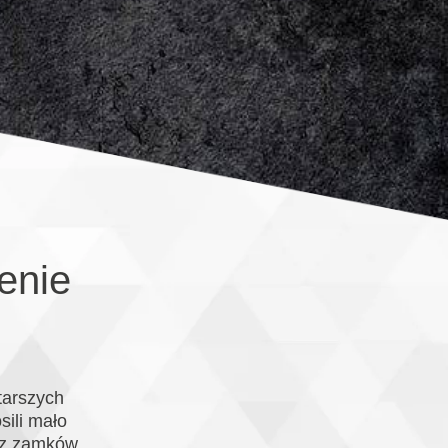
enie
tarszych
sili mało
ę z zamków