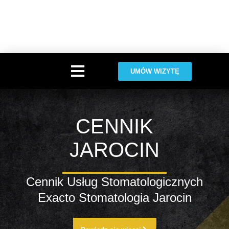
Warning
: Trying to access array offset on value of type bool in
/home/klient.dhosting.pl/exacto/exactoclinic.pl-aiy7/public_html/wp-
content/plugins/elementor/includes/base/widget-base.php
on line
224
Warning
: Undefined array key -1 in
/home/klient.dhosting.pl/exacto/exactoclinic.pl-aiy7/public_html/wp-
content/plugins/elementor/includes/base/controls-stack.php
on line
696
UMÓW WIZYTĘ
CENNIK
JAROCIN
Cennik Usług Stomatologicznych
Exacto Stomatologia Jarocin