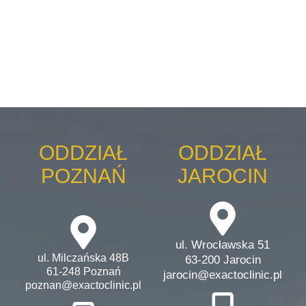
ODDZIAŁ
ODDZIAŁ
POZNAŃ
JAROCIN
ul. Wrocławska 51
ul. Milczańska 48B
63-200 Jarocin
61-248 Poznań
jarocin@exactoclinic.pl
poznan@exactoclinic.pl