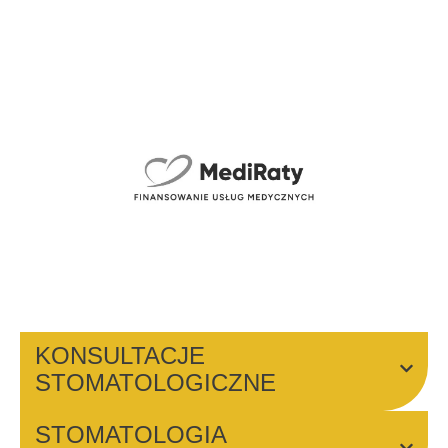
Informujemy, że wszystkie komercyjne usługi naszej placówki
mogą być realizowane bez angażowania środków finansowanych
„z góry” i opłacane w dogodnych ratach.
Osoby zainteresowane prosimy o kontakt z Rejestracją lub
wypełnienie bezpłatnego “Formularza Pacjenta”.
Formularz pacjenta:
Wszystkie poniższe ceny są podane w złotówkach.
KONSULTACJE
STOMATOLOGICZNE
STOMATOLOGIA