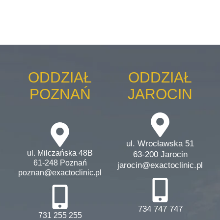
ODDZIAŁ
ODDZIAŁ
POZNAŃ
JAROCIN
ul. Wrocławska 51
ul. Milczańska 48B
63-200 Jarocin
61-248 Poznań
jarocin@exactoclinic.pl
poznan@exactoclinic.pl
734 747 747
731 255 255