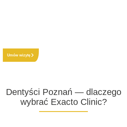
realnie wybielał zęby, ale też chronił i wzmacniał
szkliwo. Dzięki indywidualnemu podejściu, precyzyjnej
diagnostyce oraz pracy doświadczonych specjalistów,
uzyskujemy naturalny, równomierny efekt rozjaśnienia
bez nadwrażliwości. Jeśli szukasz profesjonalnego
miejsca, które naprawdę wybiela zęby i dba o zdrowie
jamy ustnej — Exacto to najlepszy wybór.
Umów wizytę
Dentyści Poznań — dlaczego
wybrać Exacto Clinic?