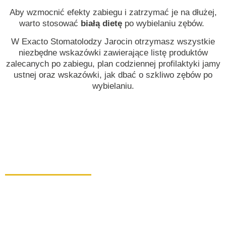
Aby wzmocnić efekty zabiegu i zatrzymać je na dłużej,
warto stosować
białą dietę
po wybielaniu zębów.
W Exacto Stomatolodzy Jarocin otrzymasz wszystkie
niezbędne wskazówki
zawierające
listę produktów
zalecanych po zabiegu, plan codziennej profilaktyki jamy
ustnej oraz
wskazówki, jak dbać o szkliwo zębów po
wybielaniu.
Wybielanie zębów
w Exacto Stomatologia Poznań
W Exacto Poznań korzystamy wyłącznie z
nowoczesnych metod do wybielania zębów, które są
skuteczne, bezpieczne i dopasowane do potrzeb
Pacjenta. Każdy zabieg prowadzimy tak, aby nie tylko