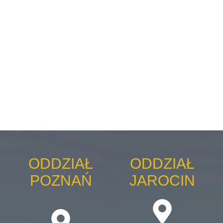
Warning
: Trying to access array offset on value of type bool in
/home/klient.dhosting.pl/exacto/exactoclinic.pl-aiy7/public_html/wp-
content/plugins/elementor/includes/base/widget-base.php
on line
224
Warning
: Undefined array key -1 in
/home/klient.dhosting.pl/exacto/exactoclinic.pl-aiy7/public_html/wp-
content/plugins/elementor/includes/base/controls-stack.php
on line
696
ODDZIAŁ
ODDZIAŁ
POZNAŃ
JAROCIN