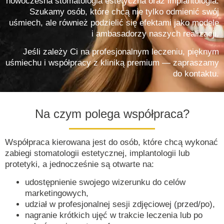
nowoczesna stomatologia estetyczna oraz implantologia.
Szukamy osób, które chcą nie tylko odmienić swój
uśmiech, ale również podzielić się efektami jako modele
i ambasadorzy naszych realizacji.
Jeśli zależy Ci na profesjonalnym leczeniu, pięknym
uśmiechu i współpracy z kliniką premium — zapraszamy
do kontaktu.
Na czym polega współpraca?
Współpraca kierowana jest do osób, które chcą wykonać
zabiegi stomatologii estetycznej, implantologii lub
protetyki, a jednocześnie są otwarte na:
udostępnienie swojego wizerunku do celów
marketingowych,
udział w profesjonalnej sesji zdjęciowej (przed/po),
nagranie krótkich ujęć w trakcie leczenia lub po