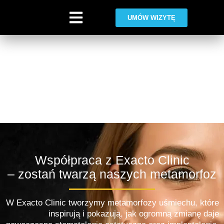
UMÓW WIZYTĘ
Współpraca
Warning
: Trying to access array offset on value of type bool in
/home/klient.dhosting.pl/exacto/exactoclinic.pl-aiy7/public_html/wp-
content/plugins/elementor/includes/base/widget-base.php
on line
224
Warning
: Undefined array key -1 in
/home/klient.dhosting.pl/exacto/exactoclinic.pl-aiy7/public_html/wp-
content/plugins/elementor/includes/base/controls-stack.php
on line
696
Współpraca z Exacto Clinic
– zostań twarzą naszych metamorfoz
W Exacto Clinic tworzymy metamorfozy uśmiechu, które
inspirują i pokazują, jak ogromną zmianę daje