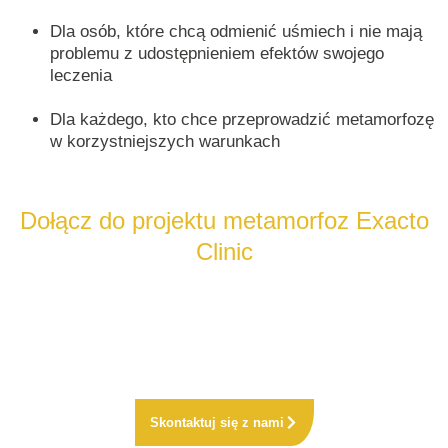
Dla osób, które chcą odmienić uśmiech i nie mają
problemu z udostępnieniem efektów swojego
leczenia
Dla każdego, kto chce przeprowadzić metamorfozę
w korzystniejszych warunkach
Dołącz do projektu metamorfoz Exacto
Clinic
Wypełnij krótki formularz i o
pisz, jakiej zmiany
oczekujesz i jakie zabiegi Cię interesują.
Skontaktujemy się z Tobą, aby zaprosić Cię na
konsultację.
Skontaktuj się z nami