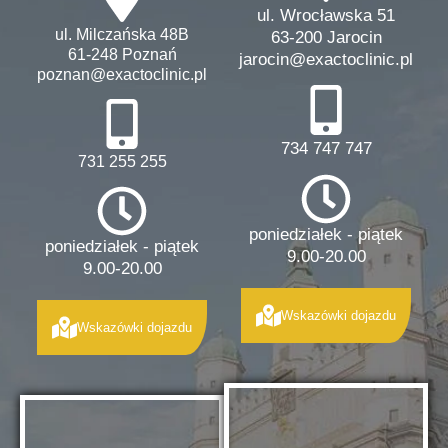
ul. Wrocławska 51
ul. Milczańska 48B
63-200 Jarocin
61-248 Poznań
jarocin@exactoclinic.pl
poznan@exactoclinic.pl
734 747 747
731 255 255
poniedziałek - piątek
poniedziałek - piątek
9.00-20.00
9.00-20.00
Wskazówki dojazdu
Wskazówki dojazdu