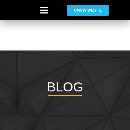
UMÓW WIZYTĘ
Warning
: Trying to access array offset on value of type bool in
/home/klient.dhosting.pl/exacto/exactoclinic.pl-aiy7/public_html/wp-
content/plugins/elementor/includes/base/widget-base.php
on line
224
Warning
: Undefined array key -1 in
/home/klient.dhosting.pl/exacto/exactoclinic.pl-aiy7/public_html/wp-
content/plugins/elementor/includes/base/controls-stack.php
on line
696
BLOG