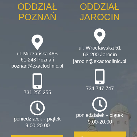
ODDZIAŁ
ODDZIAŁ
POZNAŃ
JAROCIN
ul. Wrocławska 51
ul. Milczańska 48B
63-200 Jarocin
61-248 Poznań
jarocin@exactoclinic.pl
poznan@exactoclinic.pl
734 747 747
731 255 255
poniedziałek - piątek
poniedziałek - piątek
9.00-20.00
9.00-20.00